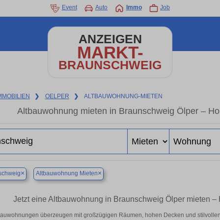
Event
Auto
Immo
Job
ANZEIGEN
MARKT-
BRAUNSCHWEIG
MMOBILIEN
❯
OELPER
❯
ALTBAUWOHNUNG-MIETEN
Altbauwohnung mieten in Braunschweig Ölper – Hoh
×
×
schweig
Altbauwohnung Mieten
Jetzt eine Altbauwohnung in Braunschweig Ölper mieten – 
bauwohnungen überzeugen mit großzügigen Räumen, hohen Decken und stilvollen D