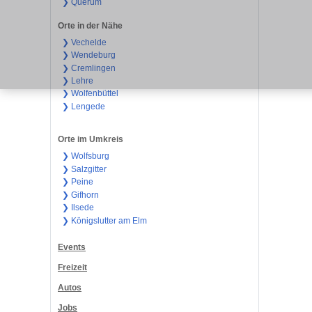
❯ Querum
Orte in der Nähe
❯ Vechelde
❯ Wendeburg
❯ Cremlingen
❯ Lehre
❯ Wolfenbüttel
❯ Lengede
Orte im Umkreis
❯ Wolfsburg
❯ Salzgitter
❯ Peine
❯ Gifhorn
❯ Ilsede
❯ Königslutter am Elm
Events
Freizeit
Autos
Jobs