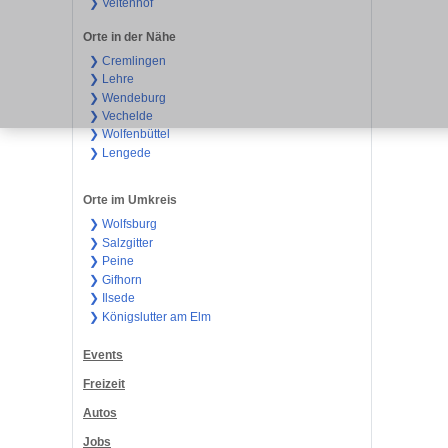
❯ Veltenhof
Orte in der Nähe
❯ Cremlingen
❯ Lehre
❯ Wendeburg
❯ Vechelde
❯ Wolfenbüttel
❯ Lengede
Orte im Umkreis
❯ Wolfsburg
❯ Salzgitter
❯ Peine
❯ Gifhorn
❯ Ilsede
❯ Königslutter am Elm
Events
Freizeit
Autos
Jobs