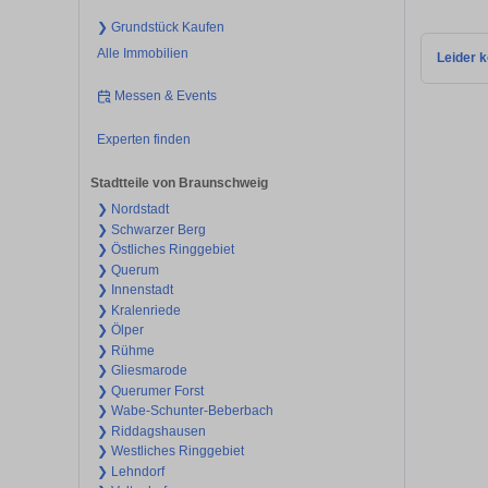
❯ Grundstück Kaufen
Alle Immobilien
Leider k
Messen & Events
Experten finden
Stadtteile von Braunschweig
❯ Nordstadt
❯ Schwarzer Berg
❯ Östliches Ringgebiet
❯ Querum
❯ Innenstadt
❯ Kralenriede
❯ Ölper
❯ Rühme
❯ Gliesmarode
❯ Querumer Forst
❯ Wabe-Schunter-Beberbach
❯ Riddagshausen
❯ Westliches Ringgebiet
❯ Lehndorf