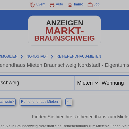
Event
Auto
Immo
Job
ANZEIGEN
MARKT-
BRAUNSCHWEIG
MMOBILIEN
❯
NORDSTADT
❯
REIHENENDHAUS-MIETEN
enendhaus Mieten Braunschweig Nordstadt - Eigentumsw
×
×
×
schweig
Reihenendhaus Mieten
4
Finden Sie hier Ihre Reihenendhaus zum Miete
en Sie in Braunschweig Nordstadt eine Reihenendhaus zum Mieten? Finden Sie h