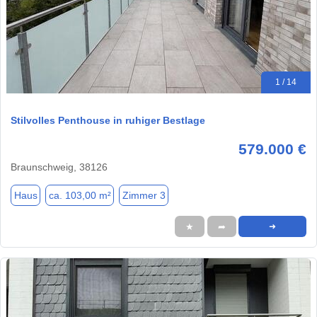
1 / 14
Stilvolles Penthouse in ruhiger Bestlage
579.000 €
Braunschweig, 38126
Haus
ca. 103,00 m²
Zimmer 3
★
➦
➜