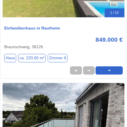
1 / 15
Einfamilienhaus in Rautheim
849.000 €
Braunschweig, 38126
Haus
ca. 220,00 m²
Zimmer 6
★
➦
➜