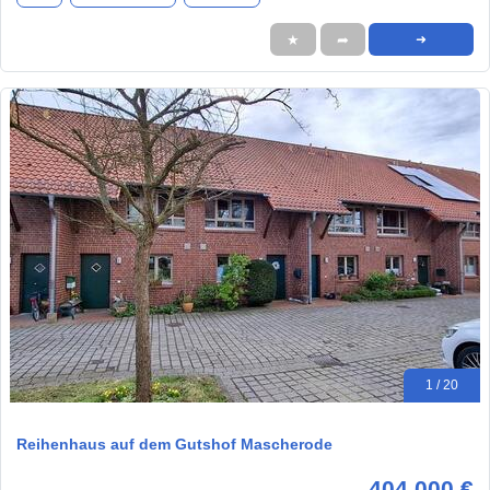
★
➦
➜
1 / 20
Reihenhaus auf dem Gutshof Mascherode
404.000 €