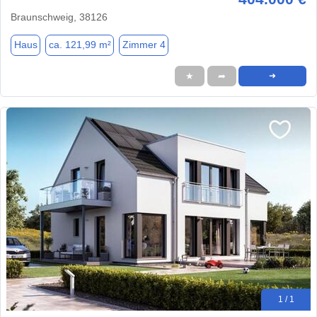
Braunschweig, 38126
Haus
ca. 121,99 m²
Zimmer 4
★
➦
➜
1 / 1