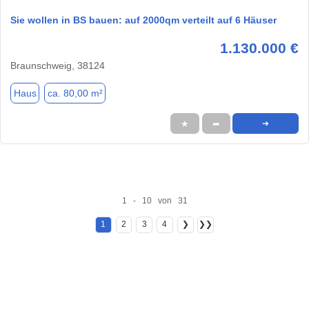
Sie wollen in BS bauen: auf 2000qm verteilt auf 6 Häuser
1.130.000 €
Braunschweig, 38124
Haus
ca. 80,00 m²
★
➦
➜
1 - 10 von 31
1
2
3
4
❯
❯❯