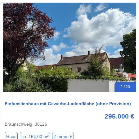
1 / 20
Einfamilienhaus mit Gewerbe-Ladenfläche (ohne Provision)
295.000 €
Braunschweig, 38126
Haus
ca. 164,00 m²
Zimmer 6