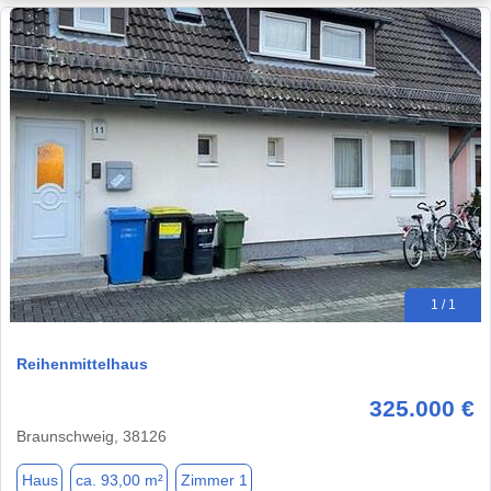
1 / 1
Reihenmittelhaus
325.000 €
Braunschweig, 38126
Haus
ca. 93,00 m²
Zimmer 1