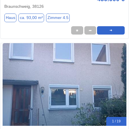
Braunschweig, 38126
Haus
ca. 93,00 m²
Zimmer 4.5
★
➦
➜
1 / 19