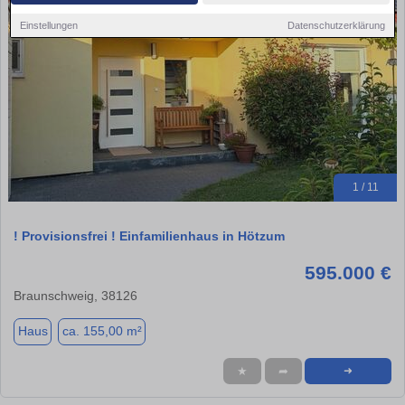
Einstellungen
Datenschutzerklärung
1 / 11
! Provisionsfrei ! Einfamilienhaus in Hötzum
595.000 €
Braunschweig, 38126
Haus
ca. 155,00 m²
★
➦
➜