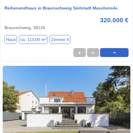
Reihenendhaus in Braunschweig Südstadt Mascherode
320.000 €
Braunschweig, 38126
Haus
ca. 113,00 m²
Zimmer 5
★
➦
➜