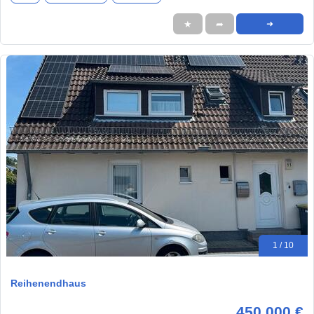
★
➦
➜
1 / 10
Reihenendhaus
450.000 €