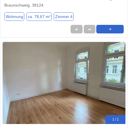
Braunschweig, 38124
Wohnung
ca. 78,67 m²
Zimmer 4
★
➦
➜
1 / 1