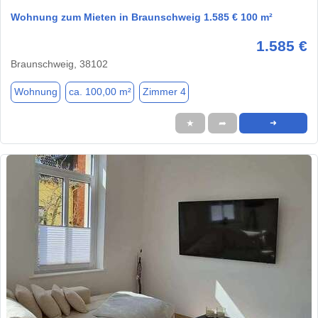
Wohnung zum Mieten in Braunschweig 1.585 € 100 m²
1.585 €
Braunschweig, 38102
Wohnung
ca. 100,00 m²
Zimmer 4
★
➦
➜