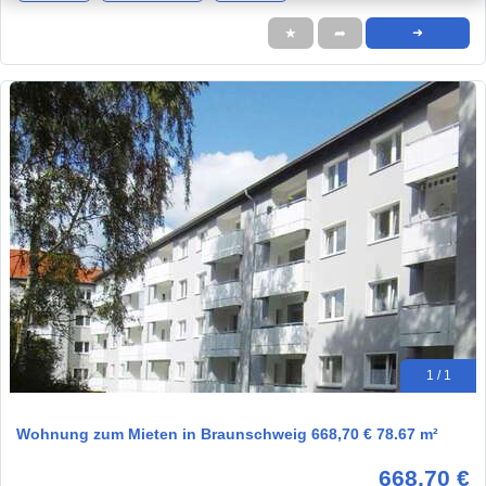
★
➦
➜
1 / 1
Wohnung zum Mieten in Braunschweig 668,70 € 78.67 m²
668,70 €