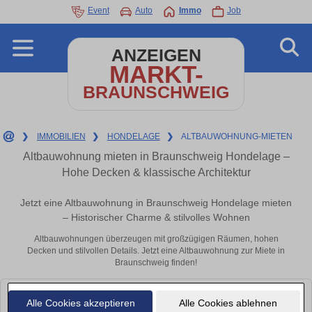
Event
Auto
Immo
Job
ANZEIGEN
MARKT-
BRAUNSCHWEIG
❯
IMMOBILIEN
❯
HONDELAGE
❯
ALTBAUWOHNUNG-MIETEN
Altbauwohnung mieten in Braunschweig Hondelage –
Hohe Decken & klassische Architektur
Jetzt eine Altbauwohnung in Braunschweig Hondelage mieten
– Historischer Charme & stilvolles Wohnen
Altbauwohnungen überzeugen mit großzügigen Räumen, hohen
Decken und stilvollen Details. Jetzt eine Altbauwohnung zur Miete in
Braunschweig finden!
Leider konnten wir derzeit keine passenden Objekte finden. Schauen Sie
Alle Cookies akzeptieren
Alle Cookies ablehnen
bald wieder vorbei!