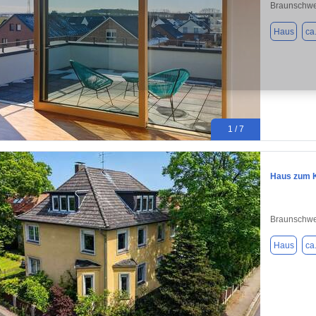
Braunschwe
Haus
ca
1 / 7
Haus zum K
Braunschwe
Haus
ca