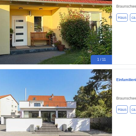
Braunschwe
Haus
ca
1 / 11
Einfamilie
Braunschwe
Haus
ca