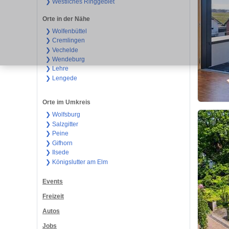
❯ Westliches Ringgebiet
Orte in der Nähe
❯ Wolfenbüttel
❯ Cremlingen
❯ Vechelde
❯ Wendeburg
❯ Lehre
❯ Lengede
Orte im Umkreis
❯ Wolfsburg
❯ Salzgitter
❯ Peine
❯ Gifhorn
❯ Ilsede
❯ Königslutter am Elm
Events
Freizeit
Autos
Jobs