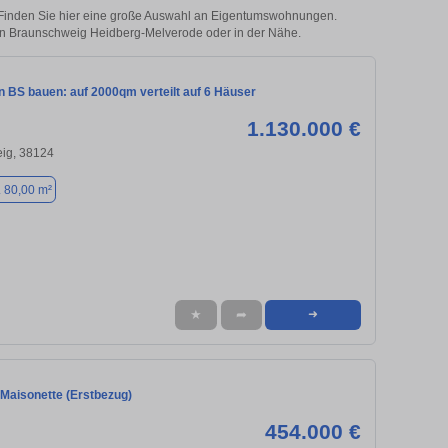
Finden Sie hier eine große Auswahl an Eigentumswohnungen.
e in Braunschweig Heidberg-Melverode oder in der Nähe.
in BS bauen: auf 2000qm verteilt auf 6 Häuser
1.130.000 €
ig, 38124
. 80,00 m²
★
➦
➜
Maisonette (Erstbezug)
454.000 €