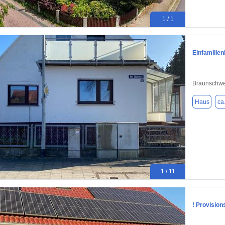
1 / 1
Einfamilie
Braunschwe
Haus
ca
1 / 11
! Provision