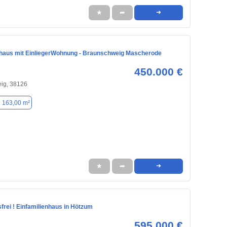
★
➦
➜
nhaus mit EinliegerWohnung - Braunschweig Mascherode
450.000 €
ig, 38126
. 163,00 m²
★
➦
➜
sfrei ! Einfamilienhaus in Hötzum
595.000 €