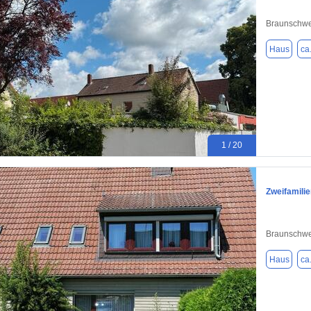
Braunschwe
Haus
ca
1 / 20
Zweifamili
Braunschwe
Haus
ca