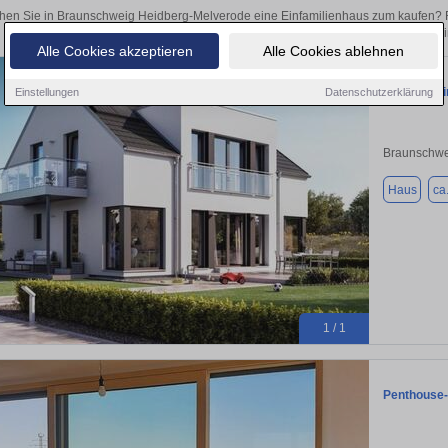
hen Sie in Braunschweig Heidberg-Melverode eine Einfamilienhaus zum kaufen? 
Egal, ob als Kapitalanlage oder zur Vermietung – hier finden Sie Ihre Immobili
Alle Cookies akzeptieren
Alle Cookies ablehnen
Sie wollen 
Einstellungen
Datenschutzerklärung
Braunschwe
Haus
ca
1 / 1
Penthouse-