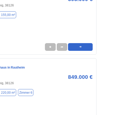
ig, 38126
. 155,00 m²
★
➦
➜
nhaus in Rautheim
849.000 €
ig, 38126
. 220,00 m²
Zimmer 6