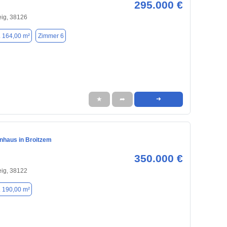
295.000 €
ig, 38126
. 164,00 m²
Zimmer 6
★
➦
➜
enhaus in Broitzem
350.000 €
ig, 38122
. 190,00 m²