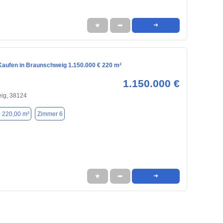
★
➦
➜
aufen in Braunschweig 1.150.000 € 220 m²
1.150.000 €
ig, 38124
. 220,00 m²
Zimmer 6
★
➦
➜