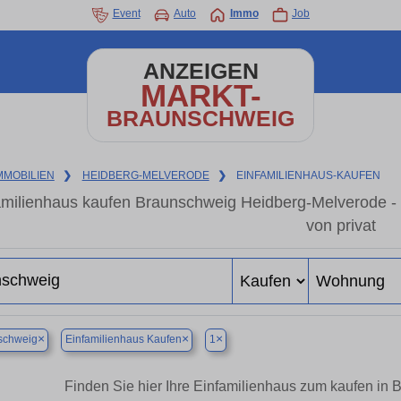
Event
Auto
Immo
Job
ANZEIGEN
MARKT-
BRAUNSCHWEIG
MMOBILIEN
❯
HEIDBERG-MELVERODE
❯
EINFAMILIENHAUS-KAUFEN
amilienhaus kaufen Braunschweig Heidberg-Melverode -
von privat
×
×
×
schweig
Einfamilienhaus Kaufen
1
Finden Sie hier Ihre Einfamilienhaus zum kaufen i