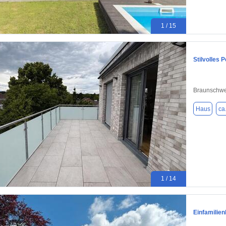
1 / 15
Stilvolles 
Braunschwe
Haus
ca
1 / 14
Einfamilie