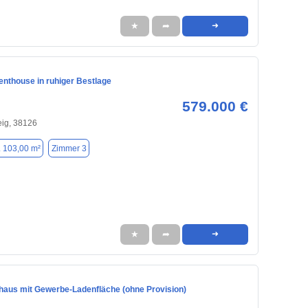
★
➦
➜
Penthouse in ruhiger Bestlage
579.000 €
ig, 38126
. 103,00 m²
Zimmer 3
★
➦
➜
nhaus mit Gewerbe-Ladenfläche (ohne Provision)