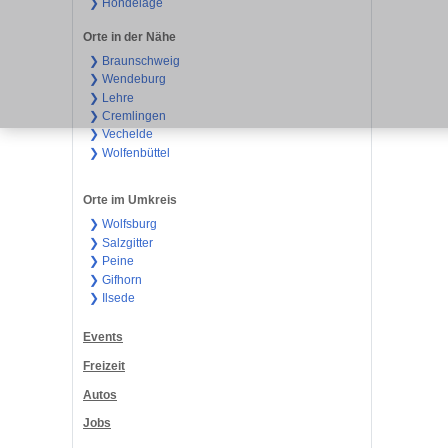
❯ Hondelage
Orte in der Nähe
❯ Braunschweig
❯ Wendeburg
❯ Lehre
❯ Cremlingen
❯ Vechelde
❯ Wolfenbüttel
Orte im Umkreis
❯ Wolfsburg
❯ Salzgitter
❯ Peine
❯ Gifhorn
❯ Ilsede
Events
Freizeit
Autos
Jobs