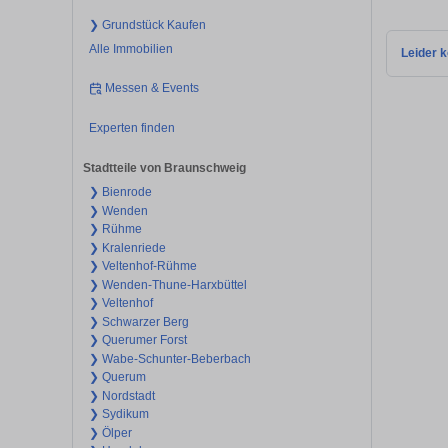
❯ Grundstück Kaufen
Alle Immobilien
Leider k
Messen & Events
Experten finden
Stadtteile von Braunschweig
❯ Bienrode
❯ Wenden
❯ Rühme
❯ Kralenriede
❯ Veltenhof-Rühme
❯ Wenden-Thune-Harxbüttel
❯ Veltenhof
❯ Schwarzer Berg
❯ Querumer Forst
❯ Wabe-Schunter-Beberbach
❯ Querum
❯ Nordstadt
❯ Sydikum
❯ Ölper