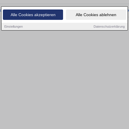
onnten wir derzeit keine passenden Objekte finden. Schauen Sie bald wieder vo
Alle Cookies akzeptieren
Alle Cookies ablehnen
Einstellungen
Datenschutzerklärung