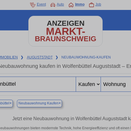
Event
Auto
Immo
Job
ANZEIGEN
MARKT-
BRAUNSCHWEIG
MMOBILIEN
❯
AUGUSTSTADT
❯
NEUBAUWOHNUNG-KAUFEN
Neubauwohnung kaufen in Wolfenbüttel Auguststadt – Ene
×
×
büttel
Neubauwohnung Kaufen
Jetzt eine Neubauwohnung in Wolfenbüttel Auguststadt 
eubauwohnungen bieten modernste Technik, hohe Energieeffizienz und oft einen 