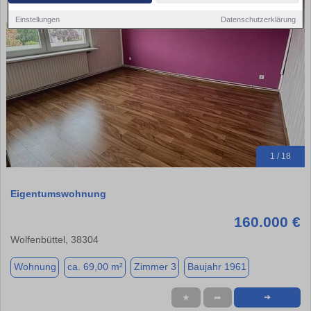
Einstellungen
Datenschutzerklärung
1 / 18
Eigentumswohnung
160.000 €
Wolfenbüttel, 38304
Wohnung
ca. 69,00 m²
Zimmer 3
Baujahr 1961
★
➦
➜