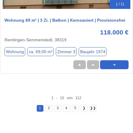
1 / 11
Wohnung 69 m² | 3 Zi. | Balkon | Kernsaniert | Provisionsfrei
118.000 €
Remlingen-Semmenstedt, 38319
Wohnung
ca. 69,00 m²
Zimmer 3
Baujahr 1974
★
➦
➜
1 - 10 von 112
1
2
3
4
5
❯
❯❯