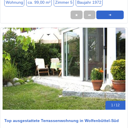
Wohnung
ca. 99,00 m²
Zimmer 5
Baujahr 1972
★
➦
➜
1 / 12
Top ausgestattete Terrassenwohnung in Wolfenbüttel-Süd