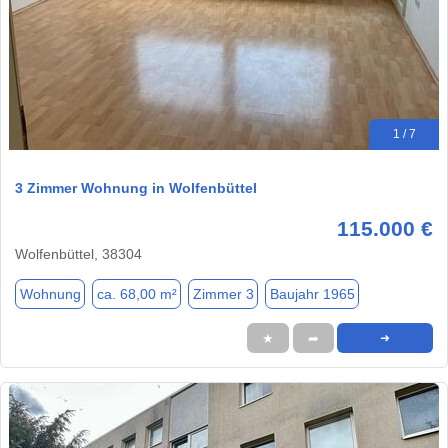
1 / 7
3 Zimmer Wohnung in Wolfenbüttel
115.000 €
Wolfenbüttel, 38304
Wohnung
ca. 68,00 m²
Zimmer 3
Baujahr 1965
★
➦
➜