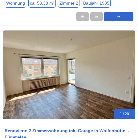
Wohnung
ca. 58,38 m²
Zimmer 2
Baujahr 1985
★
➦
➜
1 / 20
Renovierte 2 Zimmerwohnung inkl Garage in Wolfenbüttel -
Fümmelse