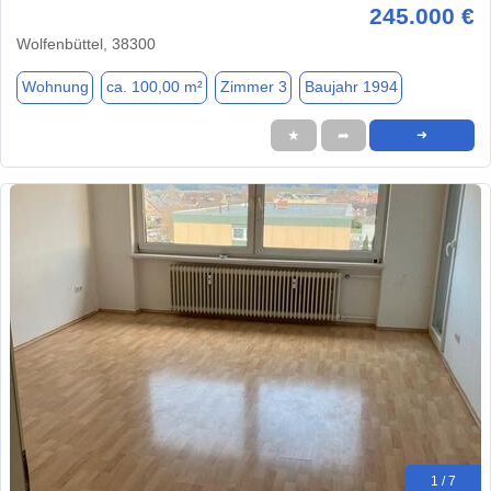
245.000 €
Wolfenbüttel, 38300
Wohnung
ca. 100,00 m²
Zimmer 3
Baujahr 1994
★
➦
➜
1 / 7