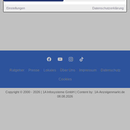
bald wieder vorbei!
Einstellungen
Datenschutzerklärung
Ratgeber
Presse
Lokales
Über Uns
Impressum
Datenschutz
Cookies
Copyright © 2000 - 2026 | 1A Infosysteme GmbH | Content by: 1A-Anzeigenmarkt.de
08.08.2026