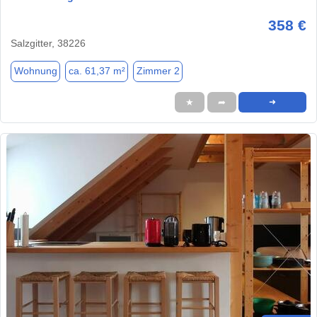
358 €
Salzgitter, 38226
Wohnung
ca. 61,37 m²
Zimmer 2
★
➦
➜