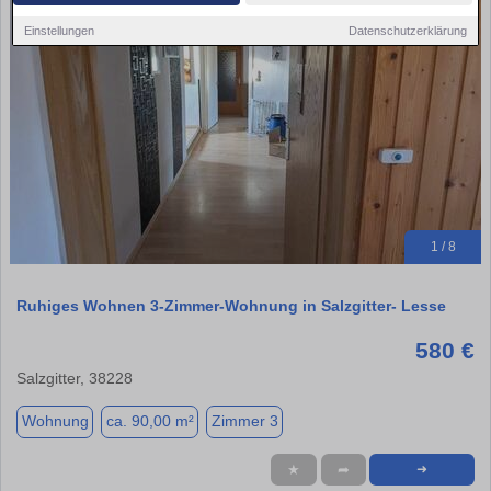
Einstellungen
Datenschutzerklärung
1 / 8
Ruhiges Wohnen 3-Zimmer-Wohnung in Salzgitter- Lesse
580 €
Salzgitter, 38228
Wohnung
ca. 90,00 m²
Zimmer 3
★
➦
➜