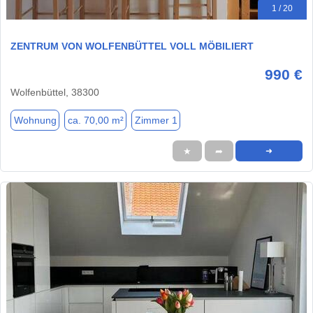
1 / 20
ZENTRUM VON WOLFENBÜTTEL VOLL MÖBILIERT
990 €
Wolfenbüttel, 38300
Wohnung
ca. 70,00 m²
Zimmer 1
★
➦
➜