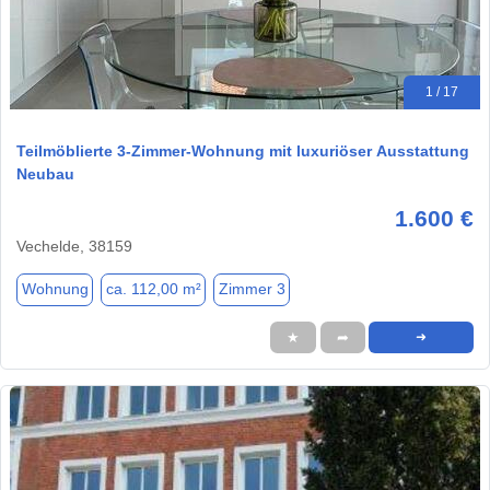
1 / 17
Teilmöblierte 3-Zimmer-Wohnung mit luxuriöser Ausstattung
Neubau
1.600 €
Vechelde, 38159
Wohnung
ca. 112,00 m²
Zimmer 3
★
➦
➜