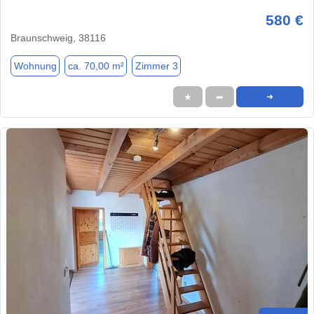
580 €
Braunschweig, 38116
Wohnung
ca. 70,00 m²
Zimmer 3
★
➦
➜