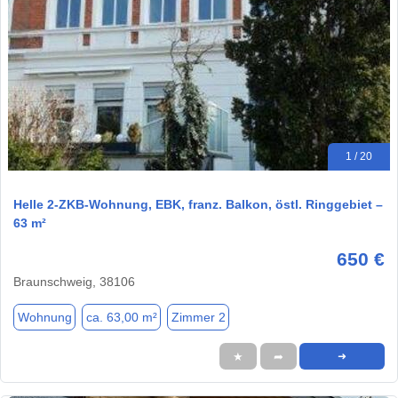
1 / 20
Helle 2‑ZKB‑Wohnung, EBK, franz. Balkon, östl. Ringgebiet –
63 m²
650 €
Braunschweig, 38106
Wohnung
ca. 63,00 m²
Zimmer 2
★
➦
➜