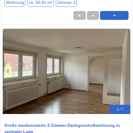
Wohnung
ca. 50,81 m²
Zimmer 2
★
➦
➜
1 / 7
Große modernisierte 2-Zimmer-Dachgeschoßwohnung in
zentraler Lage