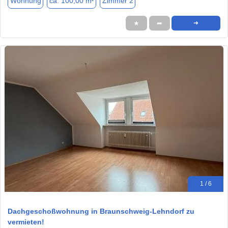
Wohnung
ca. 100,00 m²
Zimmer 2
★
➦
➜
1 / 6
Dachgeschoßwohnung in Braunschweig-Lehndorf zu
vermieten!