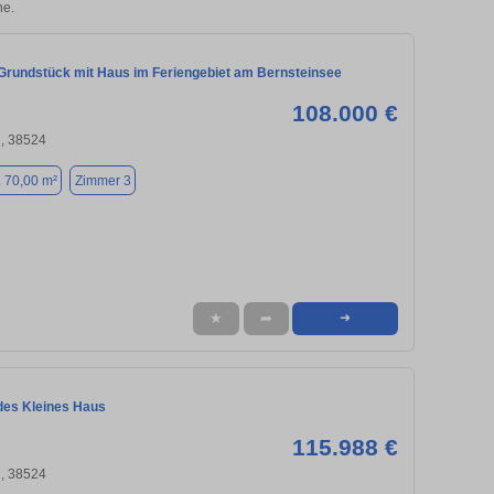
he.
Grundstück mit Haus im Feriengebiet am Bernsteinsee
108.000 €
, 38524
. 70,00 m²
Zimmer 3
★
➦
➜
des Kleines Haus
115.988 €
, 38524