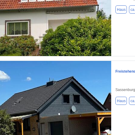
Haus
ca
1 / 19
Freistehen
Sassenburg
Haus
ca