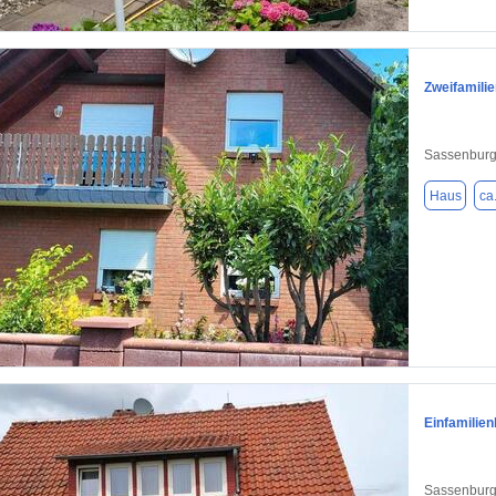
1 / 3
Zweifamilie
Sassenburg
Haus
ca
1 / 17
Einfamilie
Sassenburg