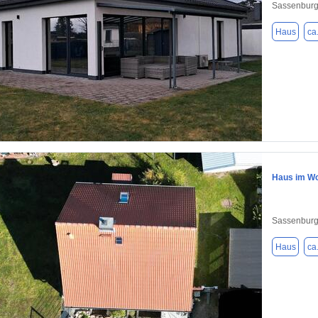
Sassenburg
Haus
ca
1 / 16
Haus im Wo
Sassenburg
Haus
ca