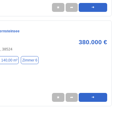
★
➦
➜
ernsteinsee
380.000 €
, 38524
. 140,00 m²
Zimmer 6
★
➦
➜