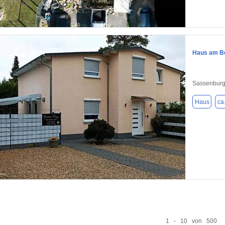
1 / 8
Haus am B
Sassenburg
Haus
ca
1 / 19
1 - 10 von 500