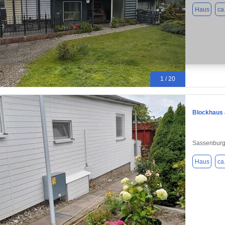
Haus
ca
1 / 20
Blockhaus 
Sassenburg
Haus
ca