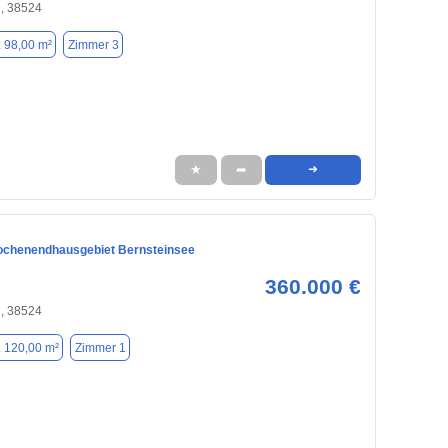
, 38524
. 98,00 m²
Zimmer 3
★
➦
➜
chenendhausgebiet Bernsteinsee
360.000 €
, 38524
. 120,00 m²
Zimmer 1