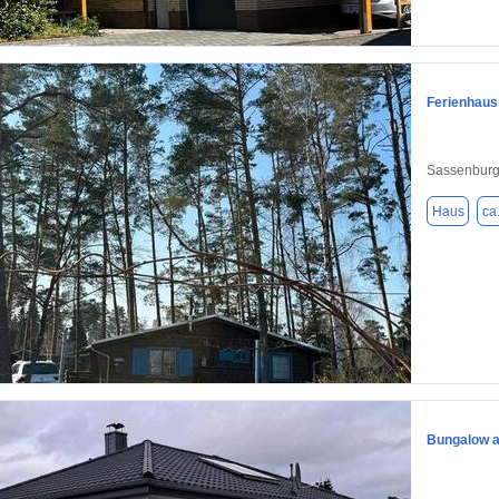
1 / 16
Ferienhaus
Sassenburg
Haus
ca
1 / 10
Bungalow a