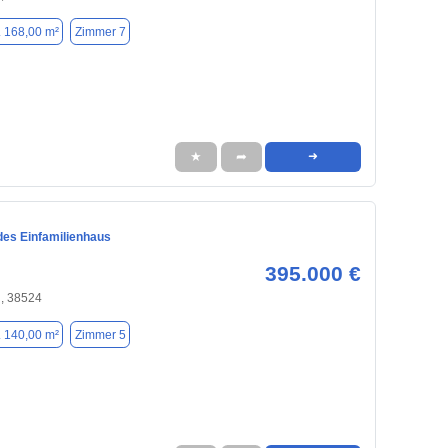
. 168,00 m²
Zimmer 7
★
➦
➜
des Einfamilienhaus
395.000 €
, 38524
. 140,00 m²
Zimmer 5