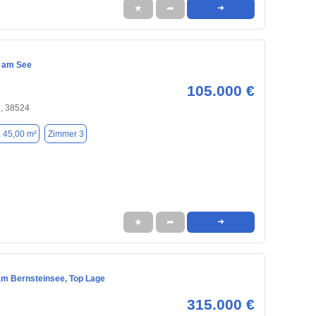
★
➦
➜
 am See
105.000 €
, 38524
. 45,00 m²
Zimmer 3
★
➦
➜
m Bernsteinsee, Top Lage
315.000 €