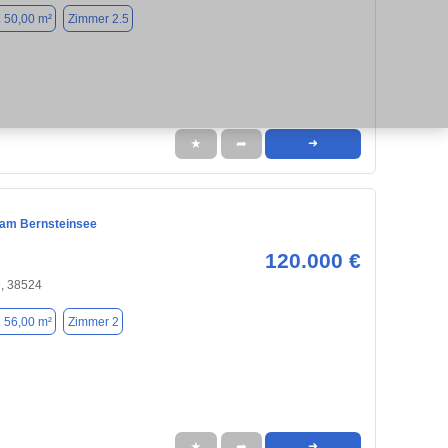
. 50,00 m²
Zimmer 2.5
★
➦
➜
am Bernsteinsee
120.000 €
, 38524
. 56,00 m²
Zimmer 2
★
➦
➜