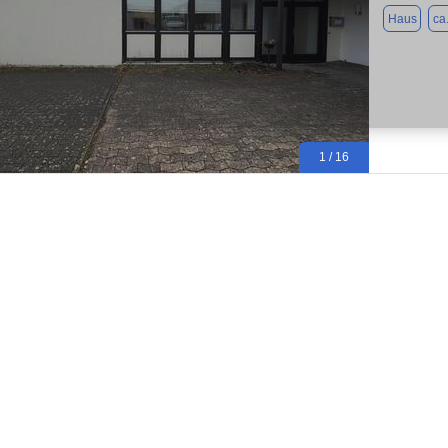
Haus
ca
1 / 16