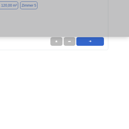
. 120,00 m²
Zimmer 5
★
➦
➜